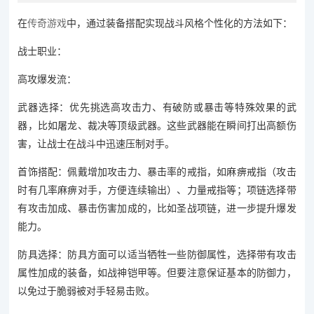
在
传奇游戏
中，通过装备搭配实现战斗风格个性化的方法如下：
战士职业：
高攻爆发流：
武器选择：优先挑选高攻击力、有破防或暴击等特殊效果的武
器，比如屠龙、裁决等顶级武器。这些武器能在瞬间打出高额伤
害，让战士在战斗中迅速压制对手。
首饰搭配：佩戴增加攻击力、暴击率的戒指，如麻痹戒指（攻击
时有几率麻痹对手，方便连续输出）、力量戒指等；项链选择带
有攻击加成、暴击伤害加成的，比如圣战项链，进一步提升爆发
能力。
防具选择：防具方面可以适当牺牲一些防御属性，选择带有攻击
属性加成的装备，如战神铠甲等。但要注意保证基本的防御力，
以免过于脆弱被对手轻易击败。