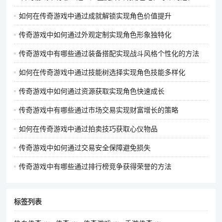
友提供支援，所以选择高防御的防具是很有必要的，如天尊道袍
如何在传奇游戏中通过成就解锁实现角色价值提升
等。
传奇游戏中如何通过外观定制实现角色形象独特化
毒咒输出流：
传奇游戏中有哪些通过装备搭配实现战斗风格个性化的方法
武器选择：武器选择带有毒属性伤害加成或能够增强施毒术效果
如何在传奇游戏中通过技能树选择实现角色技能多样化
的。例如，有些武器可能会增加施毒术的持续时间或伤害效果，
使道士的毒咒更具威力。
传奇游戏中如何通过资源获取实现角色快速成长
首饰搭配：戒指和项链选择带有增加毒属性伤害、提高技能命中
传奇游戏中有哪些通过市场交易实现财富增长的策略
率的属性。增加毒属性伤害可以让道士的毒咒对敌人造成更高的
如何在传奇游戏中通过拍卖技巧获取心仪物品
伤害，提高技能命中率则能确保毒咒的有效释放，让敌人难以躲
避。
传奇游戏中如何通过交易安全保障避免损失
防具选择：防具方面可以选择一些带有抗性减免或忽视敌人抗性
传奇游戏中有哪些通过排行榜竞争获得荣誉的方法
的装备。因为毒咒输出流的道士主要依靠毒属性伤害来击败敌
人，所以减少敌人的抗性或忽视敌人的抗性可以使毒咒的伤害更
标签列表
加显著。同时，也要保证一定的防御力和生命值，提高自身的生
存能力。