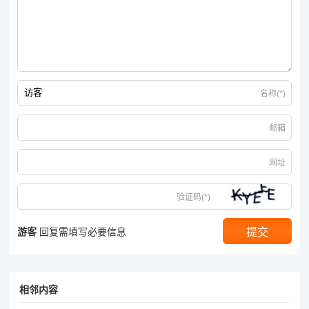
防具选择：防具选择带有魔法防御和生命值加成的，因为法师本
身的物理防御较低，所以需要提高魔法防御来抵御其他法师或魔
法攻击型怪物的伤害，同时增加生命值提高生存能力，如法神披
风等。
名称(*)
控制消耗流：
邮箱
武器选择：可以选择一些带有特殊控制效果的武器，比如附带减
速、冰冻等效果的武器（如果游戏中有此类特殊武器设定）。这
网址
样在攻击敌人时能够减缓敌人的移动速度或使其陷入冰冻状态，
为自己创造更好的输出环境。
验证码(*)
首饰搭配：戒指和项链选择带有减少技能冷却时间、增加技能命
中率的属性。减少技能冷却时间可以让法师更频繁地使用控制技
游客
回复需填写必要信息
能和输出技能，增加技能命中率则能确保控制技能的有效释放，
如带有技能冷却缩减属性的戒指和增加魔法命中的项链。
相邻内容
防具选择：防具方面注重选择带有闪避或魔法躲避属性的装备，