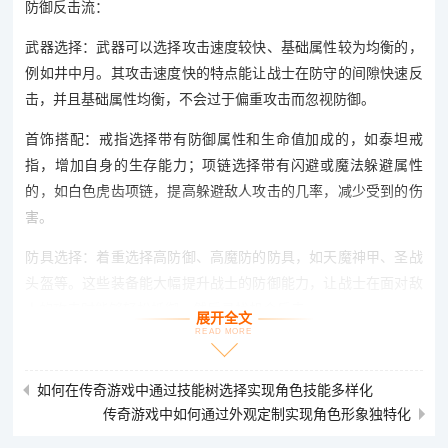
防御反击流：
武器选择：武器可以选择攻击速度较快、基础属性较为均衡的，
例如井中月。其攻击速度快的特点能让战士在防守的间隙快速反
击，并且基础属性均衡，不会过于偏重攻击而忽视防御。
首饰搭配：戒指选择带有防御属性和生命值加成的，如泰坦戒
指，增加自身的生存能力；项链选择带有闪避或魔法躲避属性
的，如白色虎齿项链，提高躲避敌人攻击的几率，减少受到的伤
害。
防具选择：着重选择高防御、高魔防的防具，如天魔神甲、圣战
头盔等。这些装备能大幅提升战士的防御能力，让战士在面对敌
人的攻击时能够轻松抵御，然后寻找机会反击。
展开全文
READ MORE
攻速流：
武器选择：选择攻击速度快的武器，如炼狱。虽然炼狱的攻击力
如何在传奇游戏中通过技能树选择实现角色技能多样化
传奇游戏中如何通过外观定制实现角色形象独特化
相比顶级武器稍逊一筹，但攻击速度快的优势可以在单位时间内
打出更多的攻击次数，累积起来的伤害也不容小觑。