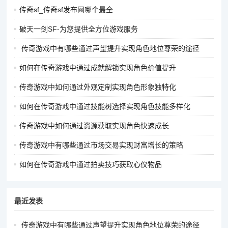
提高自身的躲避几率，减少受到的伤害。同时，也可以选择一些
传奇sf_传奇sf发布网哪个最全
带有抗性加成的防具，如增加冰抗、火抗等属性的装备，以应对
破天一剑SF-为您提供全方位游戏服务
不同属性的攻击。
传奇游戏中有哪些通过声望提升实现角色地位尊荣的途径
道士职业：
如何在传奇游戏中通过成就解锁实现角色价值提升
辅助增益流：
传奇游戏中如何通过外观定制实现角色形象独特化
武器选择：选择带有辅助技能加成或特殊增益效果的武器，如逍
遥扇。逍遥扇不仅外观帅气，而且对于道士的技能有一定的加成
如何在传奇游戏中通过技能树选择实现角色技能多样化
效果，能够增强道士的辅助能力。
传奇游戏中如何通过资源获取实现角色快速成长
首饰搭配：戒指和项链选择带有增加治疗效果、增强召唤物属性
传奇游戏中有哪些通过市场交易实现财富增长的策略
等功能的。比如，佩戴带有召唤物强化属性的戒指，可以提高召
唤物的攻击力和防御力，使其在战斗中更具威胁；项链选择带有
如何在传奇游戏中通过拍卖技巧获取心仪物品
增加治疗量的属性，提高道士的治疗效果，为队友提供更好的支
援。
最近发表
防具选择：防具选择以增加生命值、防御力和魔法防御为主。道
士作为辅助职业，需要有足够的生存能力才能在战斗中持续为队
传奇游戏中有哪些通过声望提升实现角色地位尊荣的途径