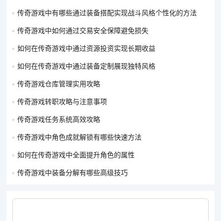
传奇游戏中有哪些通过装备搭配实现战斗风格个性化的方法
首饰搭配：佩戴带有攻击速度加成的首饰，如狂风戒指、狂风项
链等。这些首饰可以进一步提高战士的攻击速度，让战士的攻击
传奇游戏中如何通过交易安全保障避免损失
频率更快，输出更加密集。
如何在传奇游戏中通过资源投资实现长期收益
防具选择：防具选择相对灵活，可以根据实际情况选择一些轻便
如何在传奇游戏中通过装备定制展现独特风格
且不影响攻击速度的装备，同时也要保证一定的防御力，避免因
传奇游戏仓库管理实用攻略
为过于追求攻击速度而忽视了自身的防护。
传奇游戏转职攻略与注意事项
法师职业：
传奇游戏任务系统高效攻略
暴力输出流：
传奇游戏中角色成就解锁有哪些快速方法
武器选择：选择魔法攻击力高的武器，如骨玉权杖、嗜魂法杖
如何在传奇游戏中全面提升角色的属性
等。这些武器能够大幅提升法师的魔法攻击力，使法师的技能伤
害更高，在战斗中能够迅速击败对手。
传奇游戏中装备分解有哪些高级技巧
首饰搭配：戒指选择带有魔法攻击加成、魔法暴击率的，如法神
戒指；项链选择带有魔法伤害加深、魔法穿透等属性的，如恶魔
铃铛，增强技能的输出效果。